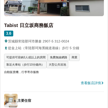
Tabist 日立坂商務飯店
3.6
茨城縣常陸那珂市勝倉 2907-5 312-0024
從金上站（常陸那珂海濱鐵道港線）步行 5 分鐘
可提供可容納3人或以上的房間
免費無線網路
商業
靠近火車站（步行10分鐘內）
大型公共浴池
自動販賣機，行李寄存服務
查看飯店詳情
主要住宿