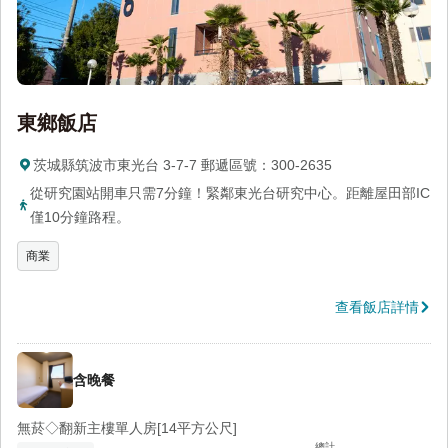
東鄉飯店
茨城縣筑波市東光台 3-7-7 郵遞區號：300-2635
從研究園站開車只需7分鐘！緊鄰東光台研究中心。距離屋田部IC
僅10分鐘路程。
商業
查看飯店詳情
含晚餐
無菸◇翻新主樓單人房[14平方公尺]
總計