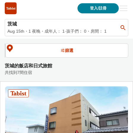
茨城的住宿清單| Tabist 飯店與日式旅館官方網站
登入/註冊
茨城
Aug 15th
・
1
夜晚
・
成年人：
1
·孩子們：
0
・房間：
1
篩選
茨城的飯店和日式旅館
共找到7間住宿